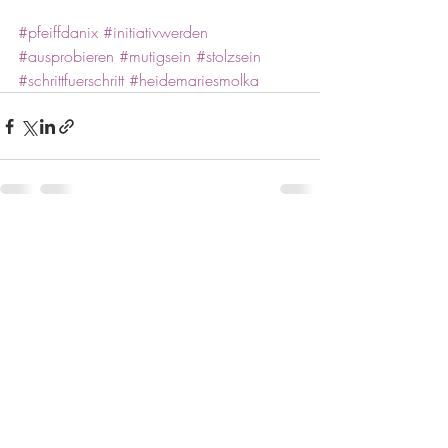
#pfeiffdanix
#initiativwerden
#ausprobieren
#mutigsein
#stolzsein
#schrittfuerschritt
#heidemariesmolka
Aktuelle Beiträge
Alle ansehen