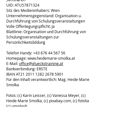
UID: ATU57871324
Sitz des Medieninhabers: Wien
Unternehmensgegenstand: Organisation u.
Durchführung von Schulungsveranstaltungen
Volle Offenlegungspflicht: Ja
Blattlinie: Organisation und Durchführung von
Schulungsveranstaltungen zur
Persönlichkeitsbildung
Telefon Handy:
+43 676 44 567 56
Homepage: www.heidemarie-smolka.at
E-Mail:
office@glueckstraining.at
Bankverbindung: ERSTE
IBAN AT21 2011 1282 2678 5901
Für den Inhalt verantwortlich:
Mag. Heide-Marie
Smolka
Fotos: (c) Karin Leisser, (c) Vanessa Meyer, (c)
Heide-Marie Smolka, (c) pixabay.com, (c) fotolia
(c) unsplash
WKO
http://firmena-z.wko.at/ecg.asp?
mgid=FEA91634C11B0ED2688F316633CA0385