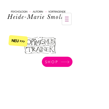
NEU >>>
SHOP
bücher
CDs
für
für
Erwachsene
Erwachsene