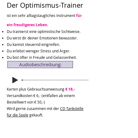
Der Optimism
us-Trainer
ist
ein s
ehr alltagstaugliches Instrument
für
ein freudigeres Leben
.
Du
trainierst eine optimistische Sichtweise.
Du wirst dir deiner Emotionen bewusster.
Du kannst steuernd eingreifen.
Du erlebst weniger Stress und Ärger.
Du bist öfter in Freude und Gelassenheit.
Audiobeschreibung:
Karten plus Gebrauchsanweisung
€ 18,-
Versandkosten €
6
,- (entfallen ab einem
Bestellwert von € 50,-)
Wird gerne zusammen mit der
CD Tankstelle
für die Seele
gekauft.
SHOP