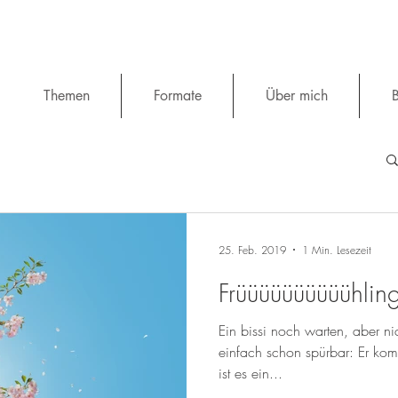
Themen
Formate
Über mich
B
25. Feb. 2019
1 Min. Lesezeit
Früüüüüüüüüühling
Ein bissi noch warten, aber ni
einfach schon spürbar: Er ko
ist es ein...