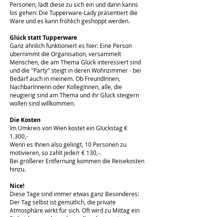
Personen, lädt diese zu sich ein und dann kanns
los gehen: Die Tupperware-Lady präsentiert die
Ware und es kann fröhlich geshoppt werden.
Glück statt Tupperware
Ganz ähnlich funktioniert es hier: Eine Person
übernimmt die Organisation, versammelt
Menschen, die am Thema Glück interessiert sind
und die "Party" steigt in deren Wohnzimmer - bei
Bedarf auch in meinem. Ob FreundInnen,
NachbarInnenn oder KollegInnen, alle, die
neugierig sind am Thema und ihr Glück steigern
wollen sind willkommen.
Die Kosten
Im Umkreis von Wien kostet ein Glückstag €
1.300,-
Wenn es Ihnen also gelingt, 10 Personen zu
motivieren, so zahlt jede/r € 130,-.
Bei größerer Entfernung kommen die Reisekosten
hinzu.
Nice!
Diese Tage sind immer etwas ganz Besonderes:
Der Tag selbst ist gemütlich, die private
Atmosphäre wirkt für sich. Oft wird zu Mittag ein