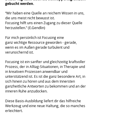
gebucht werden.
“Wir haben eine Quelle an reichem Wissen in uns,
die uns meist nicht bewusst ist.
Focusing hilft uns einen Zugang zu dieser Quelle
herzustellen.” (E.Gendlin)
F
ür mich persönlich ist Focusing ein
e
ganz
wichtige Ressource geworden - gerade,
wenn es im A
ußen gerade turbulent und
verunsichernd ist.
Focusing ist ein sanfter und gleichzeitig kraftvoller
Prozess, der in Alltag-Situationen, in Therapie und
in kreativen Prozessen anwendbar und
unterstützend ist. Es ist die ganz besondere Art, in
sich hinein zu hören und aus dem Innersten
ganzheitliche Antworten zu bekommen und an der
inneren Ruhe anzudocken.
Diese Basis-Ausbildung liefert dir das hilfreiche
Werkzeug und eine neue Haltung, die so manches
erleichtert.
Der erste Tag bietet dir die Möglichkeit das
Ausbildungsteam und die Methode etwas näher
kennen zu lernen - du brauchst erst dann