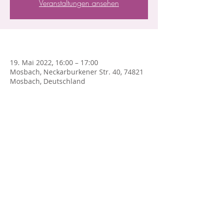
Veranstaltungen ansehen
*
19. Mai 2022, 16:00 – 17:00
Mosbach, Neckarburkener Str. 40, 74821
Mosbach, Deutschland
...
NEWSLETTER
Glücksschutz
IMPRESSUM
Datenschutz
KONTAKT
AGB
Heidemarie Smolka, Wien