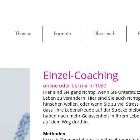
Themen
Formate
Über mich
B
Einzel-Coaching
online oder bei mir in 1090
Hier sind Sie ganz richtig, wenn Sie Unterst
Leben zu verändern. Hier sind Sie auch richt
hinsehen wollen, oder w
enn S
ie zu viel Stre
dass Ihre Le
bensfreude auf der Strecke blei
haben nach mehr Gelassenheit in Ihrem Leben,
auf dem Weg dorthin.
Methoden
Je nach Themenstellung arbeite sehr gerne 