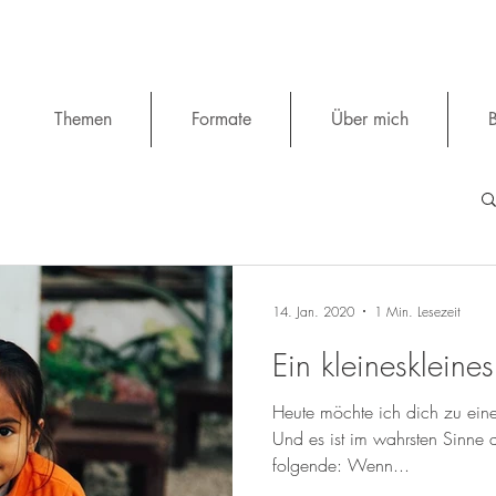
Themen
Formate
Über mich
B
14. Jan. 2020
1 Min. Lesezeit
Ein kleineskleine
Heute möchte ich dich zu eine
Und es ist im wahrsten Sinne 
folgende: Wenn...